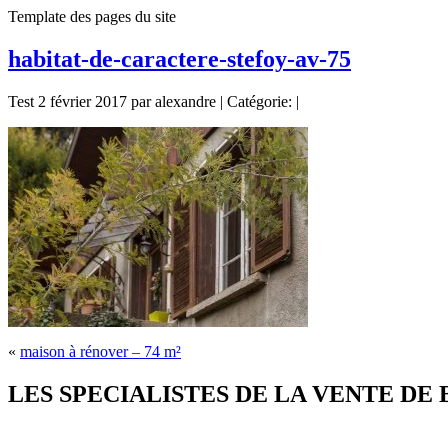
Template des pages du site
habitat-de-caractere-stefoy-av-75
Test 2 février 2017 par alexandre | Catégorie: |
«
maison à rénover – 74 m²
LES SPECIALISTES DE LA VENTE DE BIE