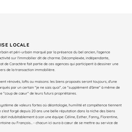
ISE LOCALE
rbain et péri-urbain marqué par la présence du bel ancien, l'agence
 activité sur l'immobilier dit de charme. Décomplexée, indépendante,
tat de Caractère fait partie de ces agences qui participent à dessiner une
rs de la transaction immobilière.
ent rénovés, lofts ou maisons: les biens proposés seront toujours, d'une
rqués par un certain "je ne sais quoi", ce "supplément d'âme" à même de
e "coup de cœur" de leurs futurs propriétaires.
 système de valeurs fortes où déontologie, humilité et compétence tiennent
e s'est forgé depuis 20 ans une belle réputation dans la niche des biens
e doit indubitablement à son une équipe: Céline, Esther, Fanny, Florentine,
ntoine ou François... - chacun ici aura à cœur de se mettre au service de