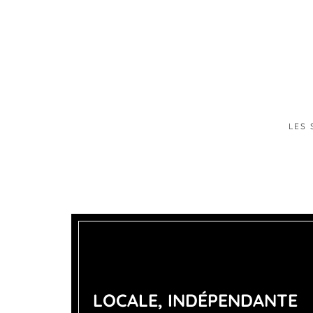
APPARTEMENT – REMPARTS D’AINAY
LYON 2 • 170 m² • 3 Chambres • 4 pièces
LES 
LOCALE, INDÉPENDANTE