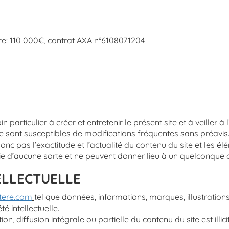
re: 110 000€, contrat AXA n°6108071204
articulier à créer et entretenir le présent site et à veiller à 
 sont susceptibles de modifications fréquentes sans préavis
c pas l’exactitude et l’actualité du contenu du site et les él
ntie d’aucune sorte et ne peuvent donner lieu à un quelconq
ELLECTUELLE
tere.com
tel que données, informations, marques, illustration
té intellectuelle.
on, diffusion intégrale ou partielle du contenu du site est illi