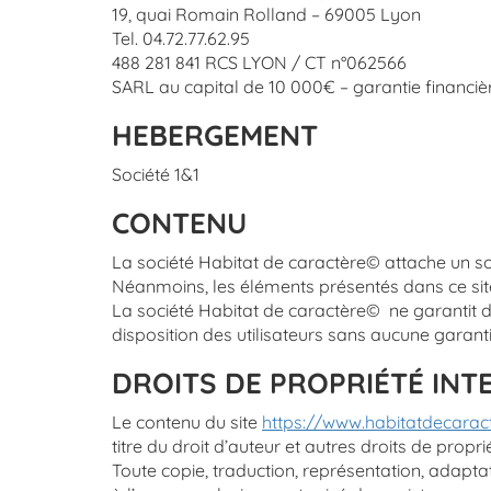
19, quai Romain Rolland – 69005 Lyon
Tel. 04.72.77.62.95
488 281 841 RCS LYON / CT n°062566
SARL au capital de 10 000€ – garantie financiè
HEBERGEMENT
Société 1&1
CONTENU
La société Habitat de caractère© attache un soin p
Néanmoins, les éléments présentés dans ce site
La société Habitat de caractère© ne garantit don
disposition des utilisateurs sans aucune gara
DROITS DE PROPRIÉTÉ INT
Le contenu du site
https://www.habitatdecarac
titre du droit d’auteur et autres droits de proprié
Toute copie, traduction, représentation, adaptati