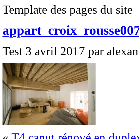
Template des pages du site
appart_croix_rousse007
Test 3 avril 2017 par alexand
«
T4 canut rénové en duple