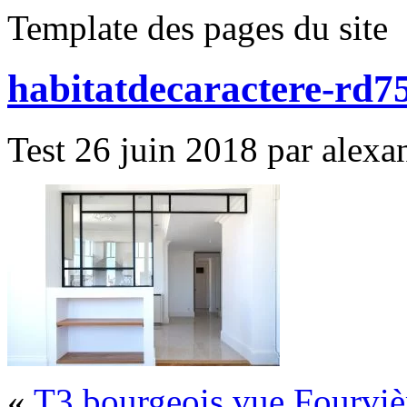
Template des pages du site
habitatdecaractere-rd7
Test 26 juin 2018 par alexan
«
T3 bourgeois vue Fourviè