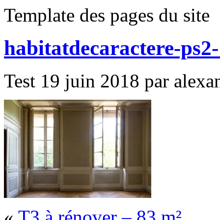
Template des pages du site
habitatdecaractere-ps2
Test 19 juin 2018 par alexan
«
T3 à rénover – 83 m²