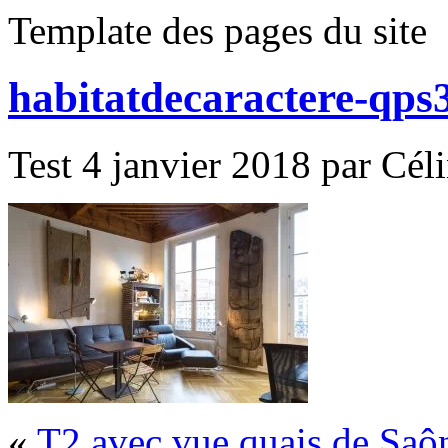
Template des pages du site
habitatdecaractere-qps
Test 4 janvier 2018 par Cél
«
T2 avec vue quais de Saô