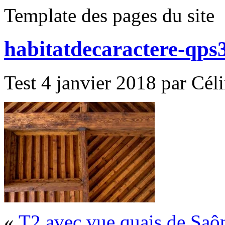
Template des pages du site
habitatdecaractere-qps
Test 4 janvier 2018 par Cél
«
T2 avec vue quais de Saô