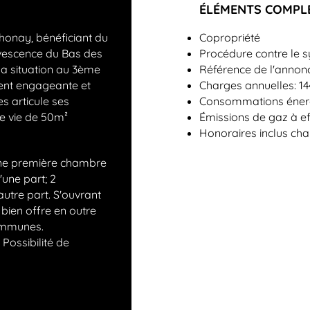
ÉLÉMENTS COMPL
honay, bénéficiant du
Copropriété
vescence du Bas des
Procédure contre le s
sa situation au 3ème
Référence de l'annonc
ment engageante et
Charges annuelles: 1
s articule ses
Consommations énerg
e vie de 50m²
Émissions de gaz à ef
Honoraires inclus ch
 une première chambre
une part; 2
autre part. S'ouvrant
 bien offre en outre
communes.
 Possibilité de