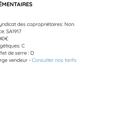
ÉMENTAIRES
yndicat des copropriétaires: Non.
e: SA1917
440€
étiques: C
fet de serre : D
arge vendeur -
Consulter nos tarifs