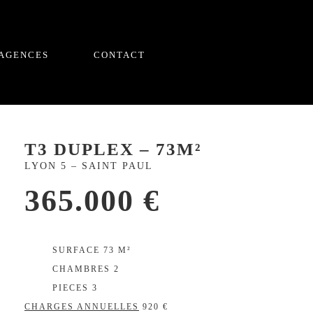
 AGENCES
CONTACT
T3 DUPLEX – 73M²
LYON 5 – SAINT PAUL
365.000 €
EXCLUSIVITÉ
SURFACE 73 M²
CHAMBRES 2
PIECES 3
CHARGES ANNUELLES
920 €