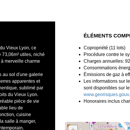
ÉLÉMENTS COMP
du Vieux Lyon, ce
Copropriété (11 lots)
 73,06m² utiles, niché
Procédure contre le sy
 à merveille charme
Charges annuelles: 9
Consommations énergé
s au sol d'une galerie
Émissions de gaz à eff
pierres apparentes et
Les informations sur l
hentique, sublimé par
sont disponibles sur le
toits du Vieux Lyon.
www.georisques.gouv.
gréable pièce de vie
Honoraires inclus cha
ble lieu de
onction, cuisine
la salle à manger,
ontemporain.
+