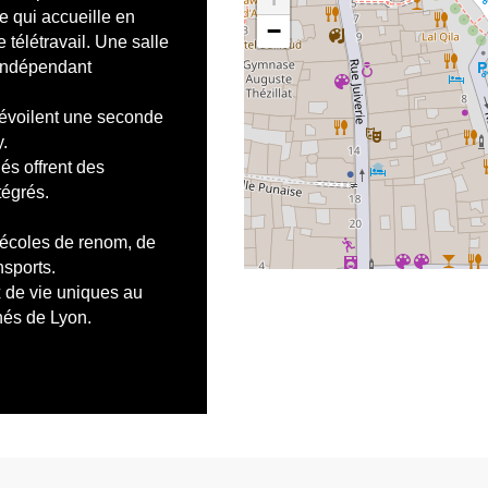
e qui accueille en
−
 télétravail. Une salle
 indépendant
dévoilent une seconde
.
és offrent des
tégrés.
écoles de renom, de
nsports.
x de vie uniques au
hés de Lyon.