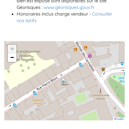
bien est exposé sont disponibles sur le site
Géorisques :
www.georisques.gouv.fr
Honoraires inclus charge vendeur -
Consulter
nos tarifs
+
−
Leaflet