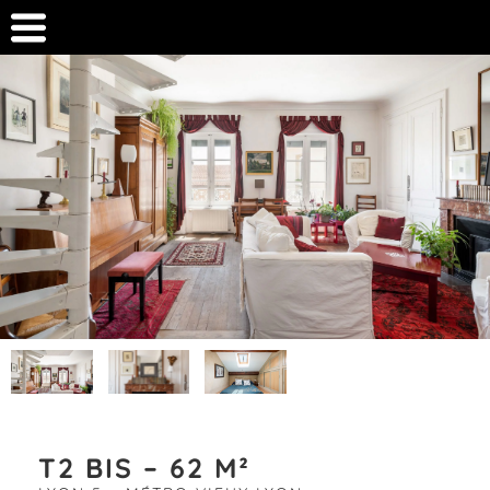
T2 BIS – 62 M²