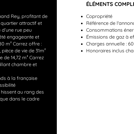
ÉLÉMENTS COMPL
nand Rey, profitant de
Copropriété
uartier attractif et
Référence de l'annon
e d’une rue peu
Consommations énerg
iété engageante et
Émissions de gaz à ef
0 m² Carrez offre :
Charges annuelle : 6
 pièce de vie de 31m²
Honoraires inclus ch
ne de 14,72 m² Carrez
illant chambre et
ds à la française
sibilité
 hissent au rang des
 que dans le cadre