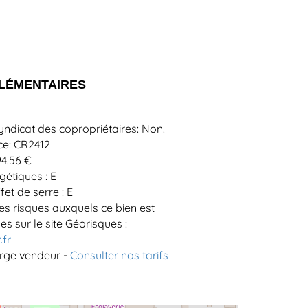
LÉMENTAIRES
yndicat des copropriétaires: Non.
ce: CR2412
94.56 €
étiques : E
et de serre : E
es risques auxquels ce bien est
s sur le site Géorisques :
.fr
arge vendeur -
Consulter nos tarifs