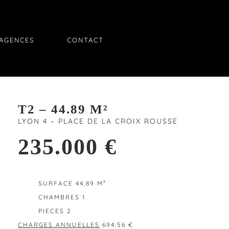
AGENCES
CONTACT
T2 – 44.89 M²
LYON 4 – PLACE DE LA CROIX ROUSSE
235.000 €
EXCLUSIVITÉ
SURFACE 44,89 M²
CHAMBRES 1
PIECES 2
CHARGES ANNUELLES
694.56 €