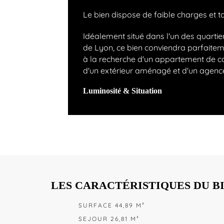
Le bien dispose de faible charges et t
Idéalement situé dans l'un des quartie
de Lyon, ce bien conviendra parfaite
à la recherche d'un appartement de ca
d'un extérieur aménagé et d'un agenc
Luminosité & Situation
LES CARACTÉRISTIQUES DU B
SURFACE 44,89 M²
SEJOUR 26,81 M²