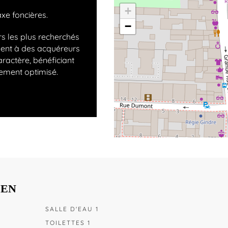
+
axe foncières.
−
rs les plus recherchés
ment à des acquéreurs
ractère, bénéficiant
ement optimisé.
IEN
SALLE D'EAU 1
TOILETTES 1