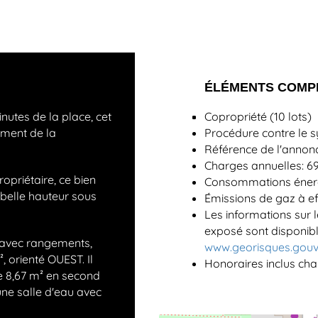
ÉLÉMENTS COMP
nutes de la place, cet
Copropriété (10 lots)
ement de la
Procédure contre le s
Référence de l'annon
Charges annuelles: 6
opriétaire, ce bien
Consommations énerg
belle hauteur sous
Émissions de gaz à eff
Les informations sur l
exposé sont disponible
 avec rangements,
www.georisques.gouv
, orienté OUEST. Il
Honoraires inclus ch
 8,67 m² en second
une salle d'eau avec