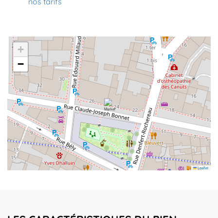
nos tarifs
+
−
Leaflet