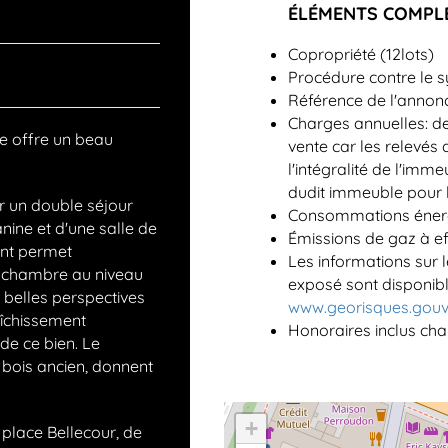
ÉLÉMENTS COMPL
Copropriété (12lots)
Procédure contre le s
Référence de l'annon
Charges annuelles:
de
e offre un beau
vente car les relevés
l'intégralité de l'imm
dudit immeuble pour l
r un double séjour
Consommations énerg
nine et d'une salle de
Émissions de gaz à eff
nt permet
Les informations sur l
le chambre au niveau
exposé sont disponible
e belles perspectives
www.georisques.gouv
aîchissement
Honoraires inclus ch
de ce bien. Le
n bois ancien, donnent
+
 place Bellecour, de