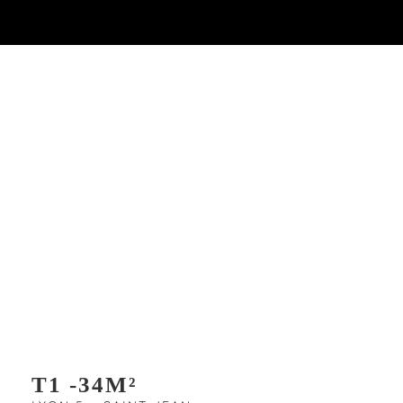
T1 -34M²