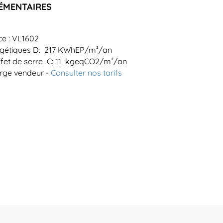
ÉMENTAIRES
ce : VL1602
gétiques D: 217 KWhEP/m²/an
ffet de serre C: 11 kgeqCO2/m²/an
arge vendeur -
Consulter nos tarifs