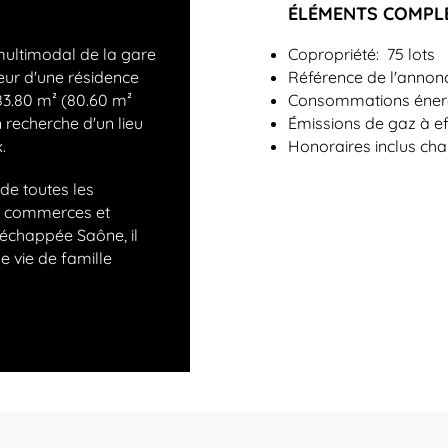
ÉLÉMENTS COMPL
multimodal de la gare
Copropriété: 75 lots
ur d'une résidence
Référence de l'annon
83.80 m² (80.60 m²
Consommations éner
 recherche d'un lieu
Émissions de gaz à e
.
Honoraires inclus ch
de toutes les
s, commerces et
 échappée Saône, il
e vie de famille