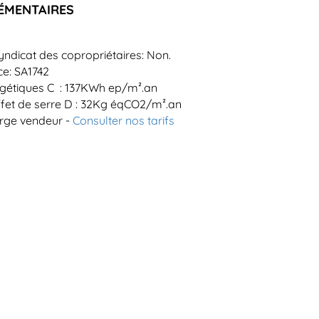
ÉMENTAIRES
yndicat des copropriétaires: Non.
ce: SA1742
étiques C : 137KWh ep/m².an
ffet de serre D : 32Kg éqCO2/m².an
arge vendeur -
Consulter nos tarifs